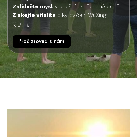
Zklidněte mysl
v dnešní uspěchané době.
Získejte vitalitu
díky cvičení WuXing
Qigong.
Proč zrovna s námi