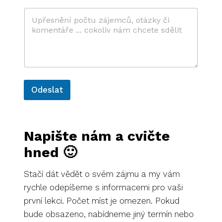
f
o
r
m
u
j
e
m
e
Odeslat
*
n
A
a
š
l
i
Napište nám a cvičte
t
c
h
e
hned 🙂
r
Stačí dát vědět o svém zájmu a my vám
n
rychle odepíšeme s informacemi pro vaši
a
první lekci. Počet míst je omezen. Pokud
t
bude obsazeno, nabídneme jiný termín nebo
i