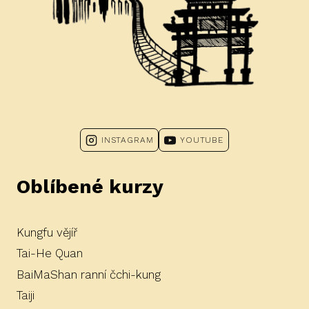
INSTAGRAM
YOUTUBE
Oblíbené kurzy
Kungfu vějíř
Tai-He Quan
BaiMaShan ranní čchi-kung
Taiji