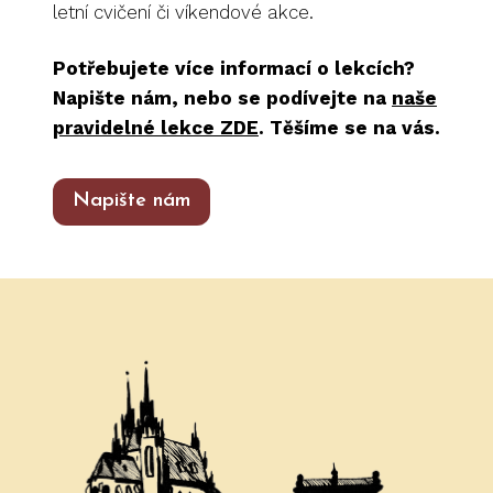
letní cvičení či víkendové akce.
v
e
Potřebujete více informací o lekcích?
:
Napište nám, nebo se podívejte na
naše
pravidelné lekce ZDE
.
Těšíme se na vás.
Napište nám