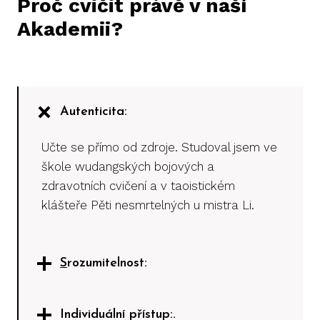
Proč cvičit právě v naší
Akademii?
Autenticita:
Učte se přímo od zdroje. Studoval jsem ve
škole wudangských bojových a
zdravotních cvičení a v taoistickém
klášteře Pěti nesmrtelných u mistra Li.
S
rozumitelnost:
Individuální přístup:
.