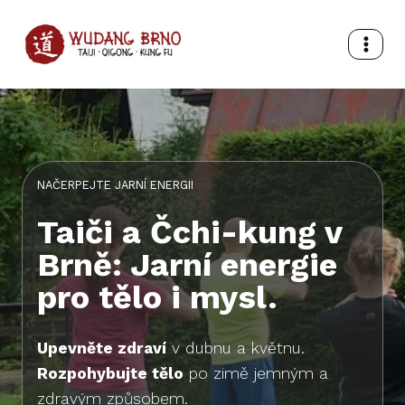
Přeskočit
na
obsah
NAČERPEJTE JARNÍ ENERGII
Taiči a Čchi-kung v
Brně: Jarní energie
pro tělo i mysl.
Upevněte zdraví
v dubnu a květnu.
Rozpohybujte tělo
po zimě jemným a
zdravým způsobem.