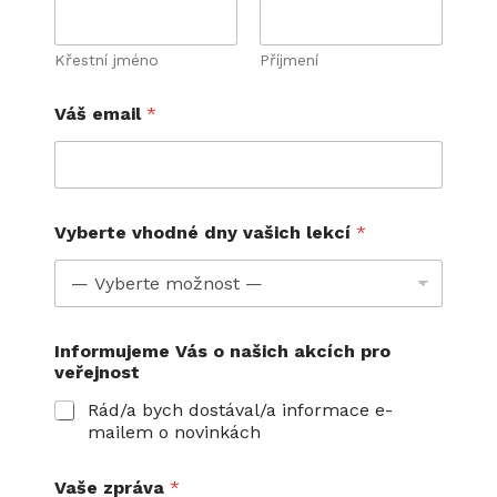
Křestní jméno
Příjmení
Váš email
*
Vyberte vhodné dny vašich lekcí
*
Informujeme Vás o našich akcích pro
veřejnost
Rád/a bych dostával/a informace e-
mailem o novinkách
I
Vaše zpráva
*
n