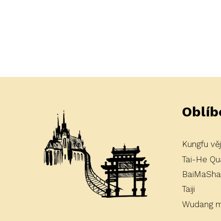
Oblíb
Kungfu věj
Tai-He Qu
BaiMaShan
Taiji
Wudang 