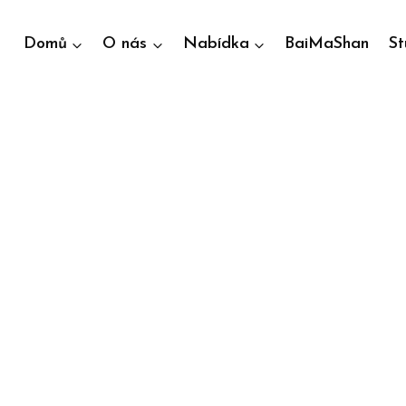
Domů
O nás
Nabídka
BaiMaShan
S